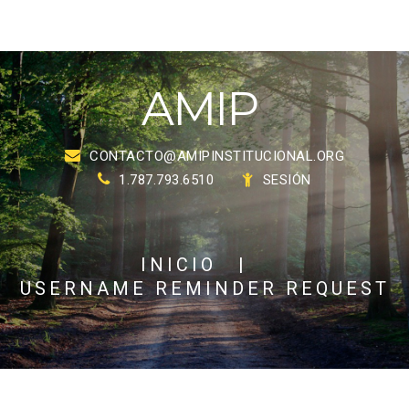
A
M
I
P
CONTACTO@AMIPINSTITUCIONAL.ORG
1.787.793.6510
SESIÓN
INICIO
|
USERNAME REMINDER REQUEST