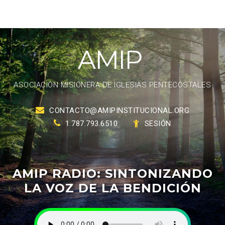
A
M
I
P
ASOCIACIÓN MISIONERA DE IGLESIAS PENTECOSTALES
CONTACTO@AMIPINSTITUCIONAL.ORG
1.787.793.6510
SESIÓN
AMIP
RADIO:
SINTONIZANDO
LA
VOZ
DE
LA
BENDICIÓN